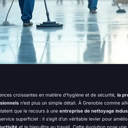
 et l'efficacité
ences croissantes en matière d’hygiène et de sécurité,
la p
sionnels
n’est plus un simple détail. À Grenoble comme aill
 de nettoyage
statent que le recours à une
entreprise de nettoyage indust
ervice superficiel : il s’agit d’un véritable levier pour améli
uctivité
et le bien-être au travail. Cette évolution pose une