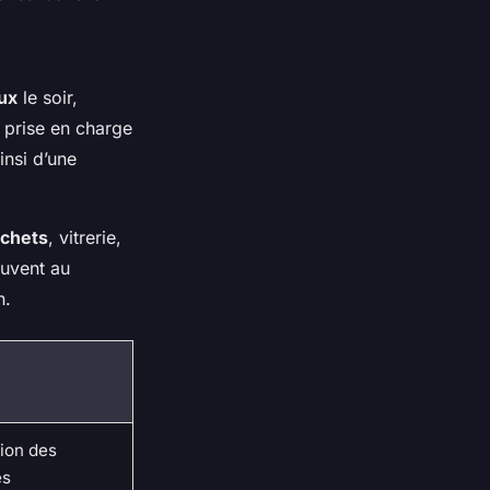
ux
le soir,
 prise en charge
nsi d’une
échets
, vitrerie,
ouvent au
n.
tion des
es