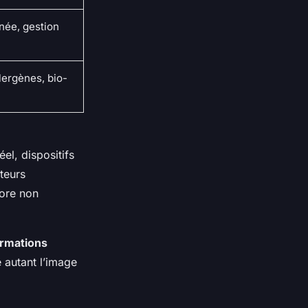
née, gestion
lergènes, bio-
el, dispositifs
teurs
iore non
ormations
e autant l’image