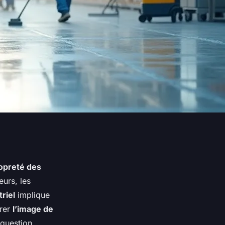
ropreté des
eurs, les
riel
implique
orer
l’image de
 question