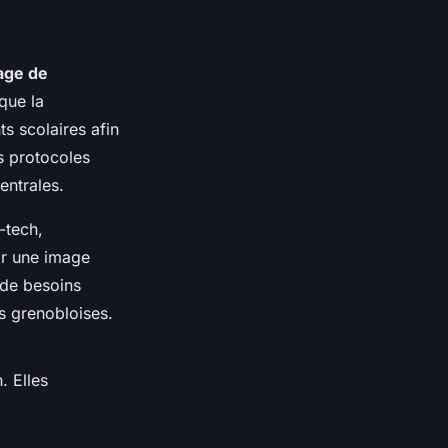
age de
que la
s scolaires afin
es protocoles
entrales.
-tech,
ir une image
 de besoins
es grenobloises.
. Elles