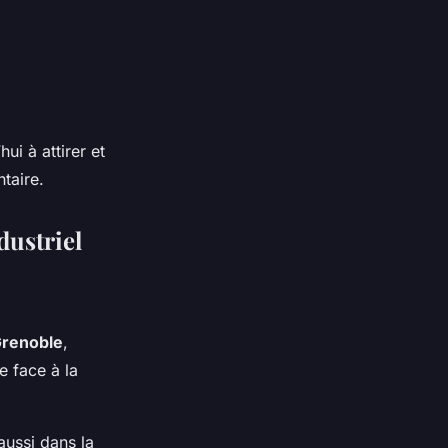
ui à attirer et
ntaire.
dustriel
Grenoble
,
e face à la
 aussi dans la