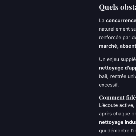
Quels obsta
La
concurrence
naturellement su
renforcée par de
marché, absen
Un enjeu supplém
nettoyage d’ap
bail, rentrée un
excessif.
Comment fidél
L’écoute active,
après chaque pre
nettoyage indus
qui démontre l’i