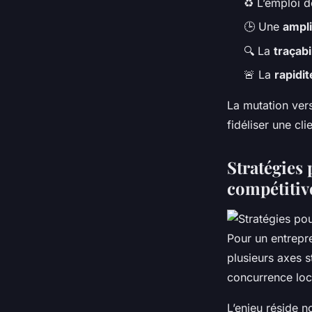
♻️ L’emploi 
🕒 Une
ampli
🔍 La
traçabi
🚨 La
rapidit
La mutation ver
fidéliser une cl
Stratégies 
compétitiv
Pour un entrepre
plusieurs axes s
concurrence loc
L’enjeu réside 