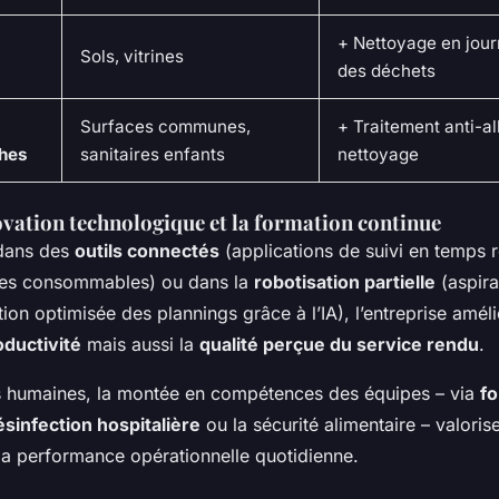
+ Nettoyage en jour
Sols, vitrines
des déchets
Surfaces communes,
+ Traitement anti-al
ches
sanitaires enfants
nettoyage
ovation technologique et la formation continue
 dans des
outils connectés
(applications de suivi en temps ré
des consommables) ou dans la
robotisation partielle
(aspira
on optimisée des plannings grâce à l’IA), l’entreprise amél
oductivité
mais aussi la
qualité perçue du service rendu
.
 humaines, la montée en compétences des équipes – via
f
ésinfection hospitalière
ou la sécurité alimentaire – valoris
a performance opérationnelle quotidienne.