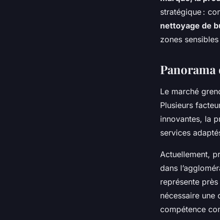
industriel à grenobl
stratégique : co
nettoyage de b
Esteban
•
30 décembre 2025
•
6 min de lecture
zones sensibles
Panorama d
Le marché greno
Plusieurs facteu
innovantes, la p
services adapté
Actuellement, p
dans l’aggloméra
représente près
nécessaire une d
compétence cont