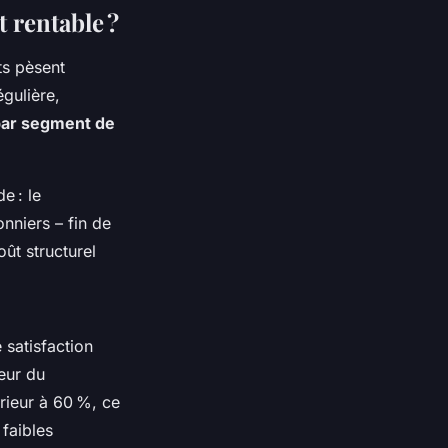
t rentable ?
ûts pèsent
égulière,
 par segment de
e : le
nniers – fin de
oût structurel
 satisfaction
eur du
rieur à 60 %, ce
 faibles