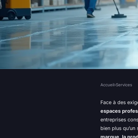
Accueil
›
Services
SERVICES
Optimiser la propreté
Face à des exig
espaces profes
avec une entreprise
entreprises con
bien plus qu’un s
marque, la prod