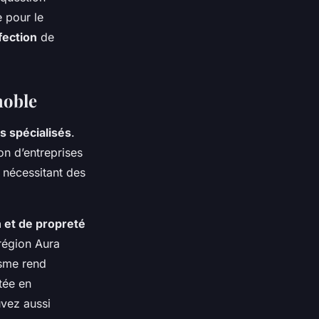
e pour le
fection
de
noble
s spécialisés
.
on d’entreprises
 nécessitant des
 et de propreté
 région Aura
isme rend
tée en
vez aussi