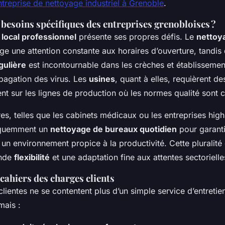
treprise de nettoyage industriel à Grenoble
.
 besoins spécifiques des entreprises grenobloises ?
e
local professionnel
présente ses propres défis. Le
nettoy
ge une attention constante aux horaires d’ouverture, tandis 
gulière
est incontournable dans les crèches et établissement
opagation des virus. Les
usines
, quant à elles, requièrent d
nt sur les lignes de production où les normes qualité sont c
res, telles que les cabinets médicaux ou les entreprises high
équemment un
nettoyage de bureaux quotidien
pour garant
 un environnement propice à la productivité. Cette pluralité
ande
flexibilité
et une adaptation fine aux attentes sectoriell
cahiers des charges clients
clientes ne se contentent plus d’un simple service d’entretien
mais :