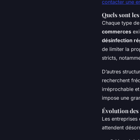
contacter une en
Quels sont les
Chaque type d
commerces
exi
désinfection ré
de limiter la pr
stricts, notamme
D’autres structu
recherchent fr
irréprochable et
impose une gr
Évolution des 
Les entreprises 
attendent désor