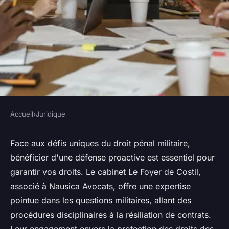
Accueil
›
Juridique
JURIDIQUE
Avocat spécialisé en droit
Face aux défis uniques du droit pénal militaire,
bénéficier d'une défense proactive est essentiel pour
pénal militaire : votre défense
garantir vos droits. Le cabinet Le Foyer de Costil,
proactive
associé à Nausica Avocats, offre une expertise
pointue dans les questions militaires, allant des
Esteban
•
26 mars 2025
•
5 min de lecture
procédures disciplinaires à la résiliation de contrats.